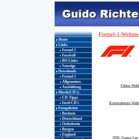
Formel-1-Weltmei
Home
Links
Formel 1
Fussball
BO-Links
Sonstige
Downloads
Formel 1
Allgemeines
Fahrer-Weltm
Ausbildung
Musik(CD's)
CD-Tipps
Insel-CD's
Konstrukteurs-Weltm
Fotogalerien
Bochum
Deutschland
Ostholstein
Burgen
England
DHL Fastest Lap