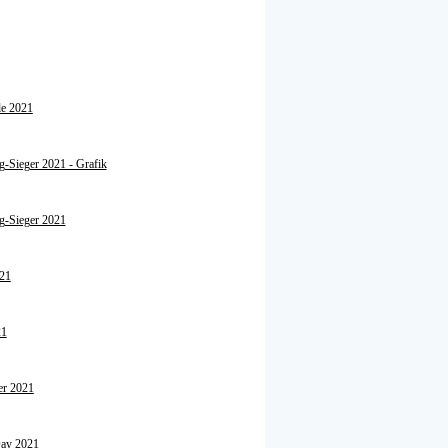
le 2021
g-Sieger 2021 - Grafik
ng-Sieger 2021
021
21
er 2021
Day 2021