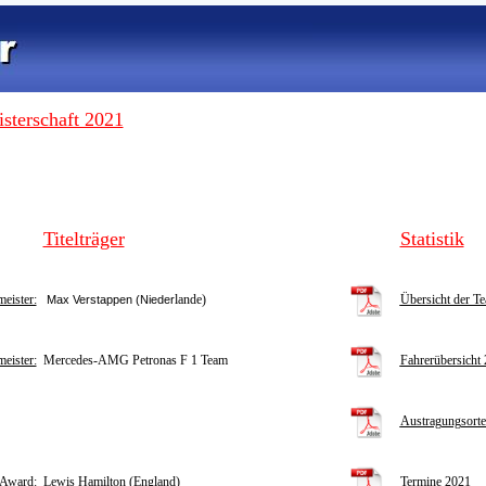
sterschaft 2021
Titelträger
Statistik
eister:
lande)
Übersicht der T
Max Verstappen (Nieder
eister:
Mercedes-AMG Petronas F 1 Team
Fahrerübersicht
Austragungsorte
 Award:
Lewis Hamilton (England)
Termine 2021