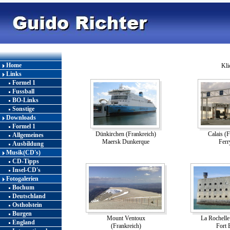
Home
Kli
Links
Formel 1
Fussball
BO-Links
Sonstige
Downloads
Formel 1
Dünkirchen (Frankreich)
Calais (
Allgemeines
Maersk Dunkerque
Ferr
Ausbildung
Musik(CD's)
CD-Tipps
Insel-CD's
Fotogalerien
Bochum
Deutschland
Ostholstein
Burgen
Mount Ventoux
La Rochelle
England
(Frankreich)
Fort 