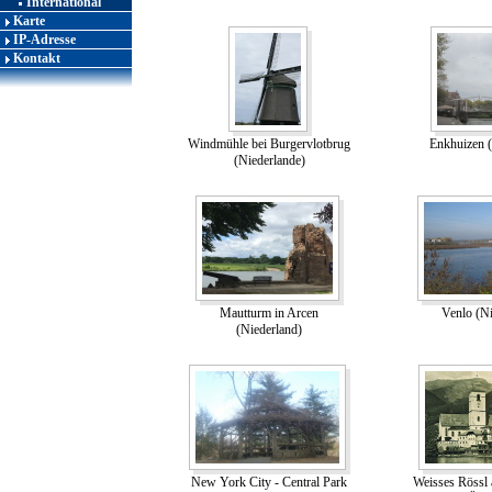
International
Karte
IP-Adresse
Kontakt
Windmühle bei Burgervlotbrug
Enkhuizen (
(Niederlande)
Mautturm in Arcen
Venlo (Ni
(Niederland)
New York City - Central Park
Weisses Rössl